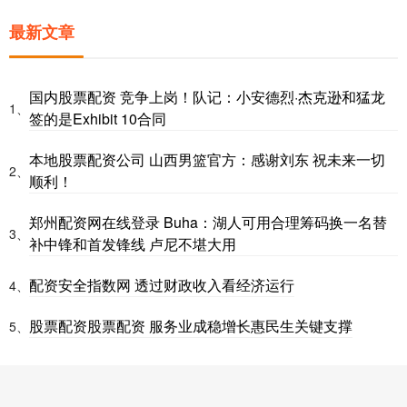
最新文章
国内股票配资 竞争上岗！队记：小安德烈·杰克逊和猛龙
1、
签的是Exhibit 10合同
本地股票配资公司 山西男篮官方：感谢刘东 祝未来一切
2、
顺利！
郑州配资网在线登录 Buha：湖人可用合理筹码换一名替
3、
补中锋和首发锋线 卢尼不堪大用
配资安全指数网 透过财政收入看经济运行
4、
股票配资股票配资 服务业成稳增长惠民生关键支撑
5、