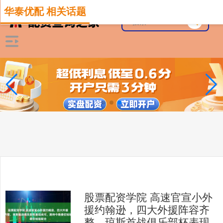
华泰优配 相关话题
股票配资学院 高速官宣小外
援约翰逊，四大外援阵容齐
整，琼斯首战俱乐部杯表现