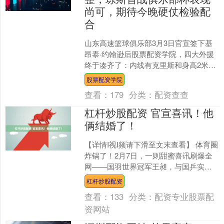
尚可，期待今晚硬仗检验配
合
山东高速篮球俱乐部3月3日官宣签下基
昂泰·约翰逊后股票配资学院，四大外援
终于凑齐了：内线有克里斯和身高2米12
的琼斯，外线珀塞尔坐镇，再加上这个1
股票配资学院
米95臂展2米....
查看：
179
分类：
配资查查
杠杆炒股配资 官宣喜讯！他
俩结婚了！
【详情I视I频请下滑至文末查看】 体育圈
炸锅了！2月7日，一则甜蜜喜讯刷爆全
网——国羽世界冠军王昶，与国乒实力
派名将钱天一，卡点13:14同步官宣领
杠杆炒股配资
证，没有铺张....
查看：
133
分类：
配资专业股票配
资网站